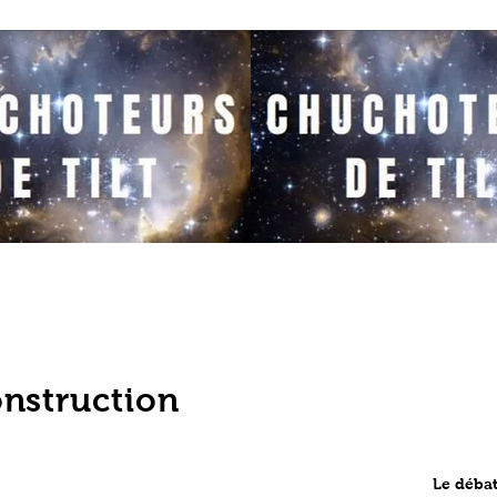
onstruction
Le déba