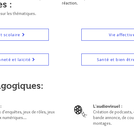
s :
réaction.
 sur les thématiques
.
 scolaire
Vie affectiv
neté et laïcité
Santé et bien êtr
agogiques:
:
L'audiovisuel :
x d'enquêtes, jeux de rôles, jeux
Création de podcasts, d
ux numériques...
bande annonce, de cour
montages.