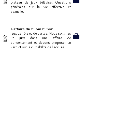
plateau de jeux télévisé. Questions
générales sur la vie affective et
sexuelle.
L'affaire du ni oui ni non
Jeux de rôle et de cartes. Nous sommes
un jury dans une affaire de
consentement et devons proposer un
verdict sur la culpabilité de l'accusé.
Cliquez sur la mallette pour avoir
des
explications
ou des exemples en image.