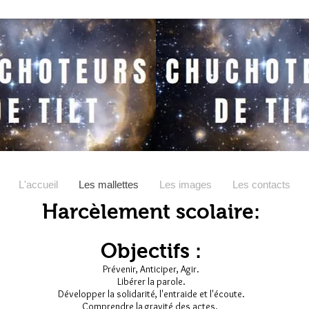
L'accueil
Les mallettes
Les images
Les contacts
Harcèlement scolai
re:
Objectifs :
Prévenir, Anticiper, Agir.
Libérer la parole.
Développer la solidarité, l'entraide et l'écoute.
Comprendre la gravité des actes.